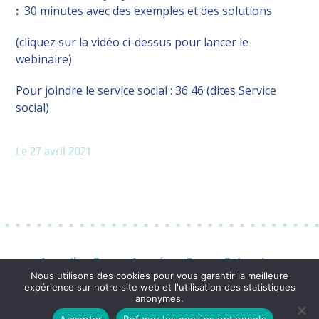
:
30 minutes avec des exemples et des solutions.
(cliquez sur la vidéo ci-dessus pour lancer le
webinaire)
Pour joindre le service social : 36 46 (dites Service
social)
Le 27 avril 2021
Accueil
Espace Assurés
Espace Entreprises
Vos contacts en un clic !
Mentions légales
Nous utilisons des cookies pour vous garantir la meilleure
expérience sur notre site web et l'utilisation des statistiques
Création
anonymes.
Accepter
Refuser les cookies optionnels